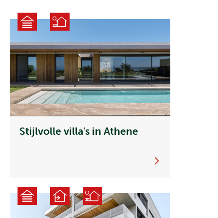
Gevelbekleding
Plaatmateriaal
Constructie
Geschaafd
Impregnatie
onder druk
Lakken
CNC
Accoya
Stijlvolle villa's in Athene