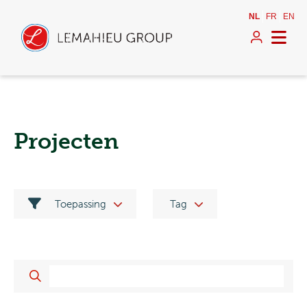
NL
FR
EN
Projecten
Toepassing
Tag
Indoor
Brandvertragend
Outdoor
ThermoWood®