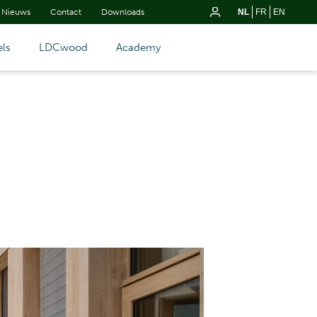
Nieuws
Contact
Downloads
NL
FR
EN
ls
LDCwood
Academy