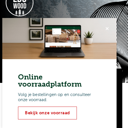
Online
voorraadplatform
Duurzaam alternatief voor hardhout
Volg je bestellingen op en consulteer
onze voorraad.
®
ThermoWood
heeft dezelfde duurzame
eigenschappen als tropisch hardhout.
Bekijk onze voorraad
®
®
LDCwood
ThermoWood
is bestand tegen
vocht en daarmee uitermate geschikt voor
gevelbekleding en terras.