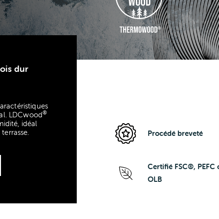
ois dur
ractéristiques
®
ical. LDCwood
idité, idéal
terrasse.
Procédé breveté
Certifié FSC®, PEFC 
OLB