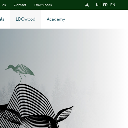
lles
Contact
Downloads
NL
FR
EN
ls
LDCwood
Academy