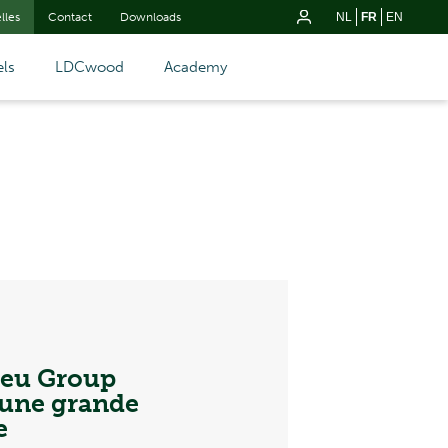
lles
Contact
Downloads
NL
FR
EN
ls
LDCwood
Academy
ieu Group
 une grande
e