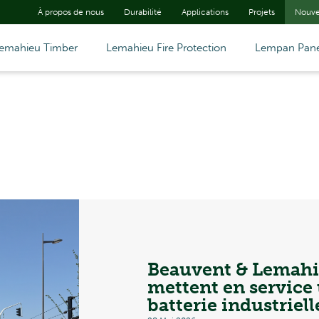
À propos de nous
Durabilité
Applications
Projets
Nouve
emahieu Timber
Lemahieu Fire Protection
Lempan Pane
Beauvent & Lemah
mettent en service
batterie industriell