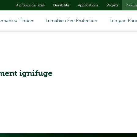
À propos de nous
Durabilité
Applications
Projets
Nouve
emahieu Timber
Lemahieu Fire Protection
Lempan Pane
ement ignifuge