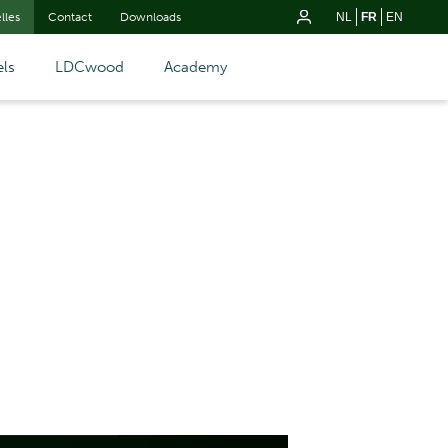
lles
Contact
Downloads
NL
FR
EN
ls
LDCwood
Academy