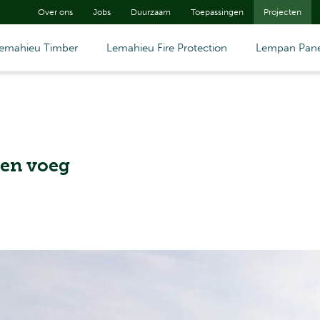
Over ons
Jobs
Duurzaam
Toepassingen
Projecten
emahieu Timber
Lemahieu Fire Protection
Lempan Pane
pen voeg