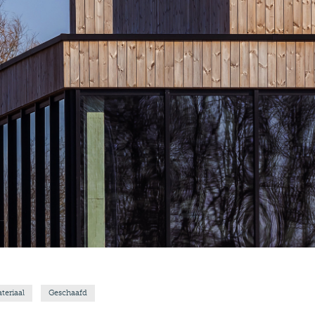
teriaal
Geschaafd