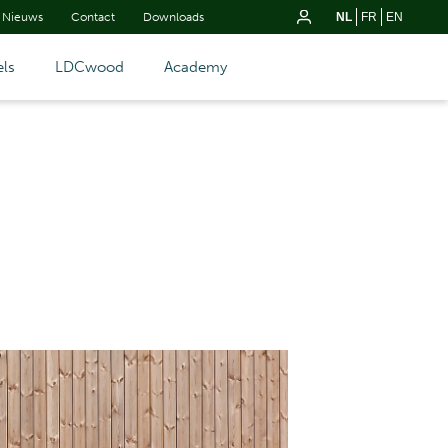
Nieuws
Contact
Downloads
NL
FR
EN
ls
LDCwood
Academy