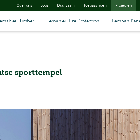
Over ons
Jobs
Duurzaam
Toepassingen
Projecten
emahieu Timber
Lemahieu Fire Protection
Lempan Pane
ntse sporttempel