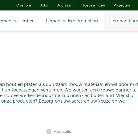
Over ons
Jobs
Duurzaam
Toepassingen
Projecten
emahieu Timber
Lemahieu Fire Protection
Lempan Pane
an hout en platen als duurzaam (bouw)materiaal en wil door mid
 hun toepassingen verruimen. We wensen een trouwe partner te z
e houtverwerkende industrie in binnen- en buitenland. Wenst u
n onze producten? Bezorg ons uw adres en uw keuze en we
Particulier