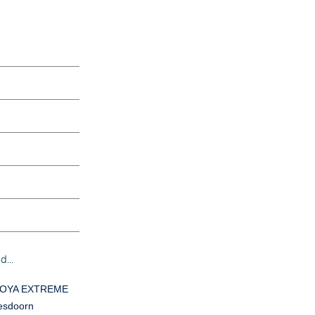
...
COYA EXTREME
 esdoorn