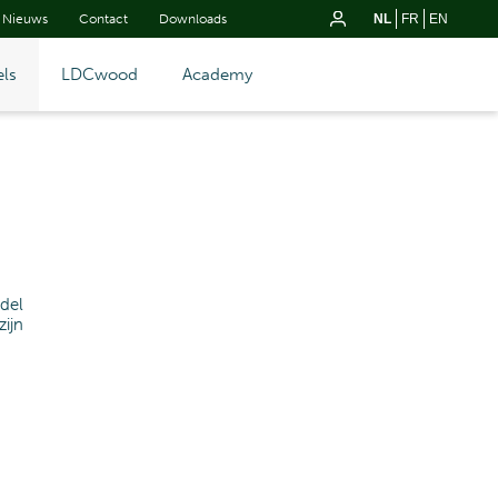
Nieuws
Contact
Downloads
NL
FR
EN
ls
LDCwood
Academy
del
ijn