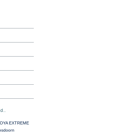
...
COYA EXTREME
 esdoorn