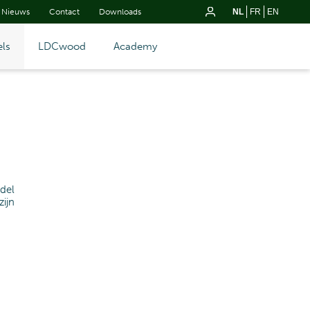
Nieuws
Contact
Downloads
NL
FR
EN
ls
LDCwood
Academy
del
ijn