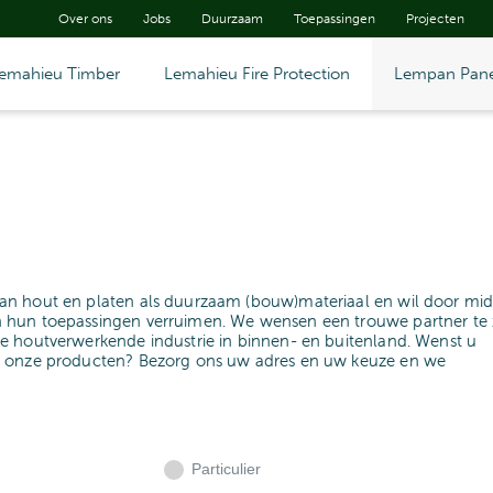
Over ons
Jobs
Duurzaam
Toepassingen
Projecten
emahieu Timber
Lemahieu Fire Protection
Lempan Pane
an hout en platen als duurzaam (bouw)materiaal en wil door mid
 hun toepassingen verruimen. We wensen een trouwe partner te z
e houtverwerkende industrie in binnen- en buitenland. Wenst u
n onze producten? Bezorg ons uw adres en uw keuze en we
Particulier