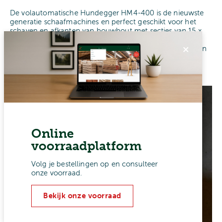
De volautomatische Hundegger HM4-400 is de nieuwste
generatie schaafmachines en perfect geschikt voor het
schaven en afkanten van bouwhout met secties van 15 x
45 tot 300 x 400 mm. Grote balken tot 15 meter lang
worden met gemak volautomatisch 4-zijdig geschaafd en
afgekant.
Online
voorraadplatform
Volg je bestellingen op en consulteer
onze voorraad.
Bekijk onze voorraad