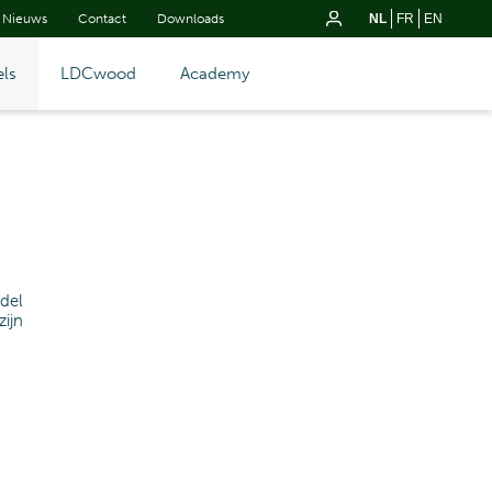
Nieuws
Contact
Downloads
NL
FR
EN
ls
LDCwood
Academy
del
ijn