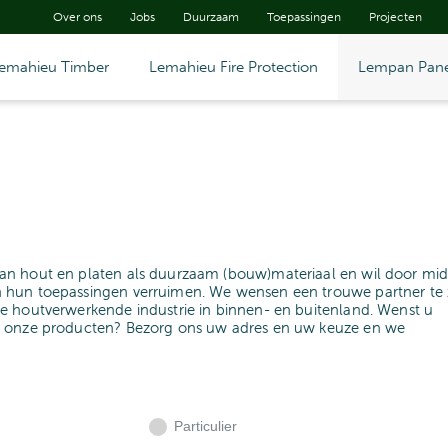
Over ons
Jobs
Duurzaam
Toepassingen
Projecten
emahieu Timber
Lemahieu Fire Protection
Lempan Pane
an hout en platen als duurzaam (bouw)materiaal en wil door mid
 hun toepassingen verruimen. We wensen een trouwe partner te z
e houtverwerkende industrie in binnen- en buitenland. Wenst u
n onze producten? Bezorg ons uw adres en uw keuze en we
Particulier