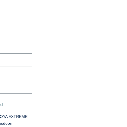
...
COYA EXTREME
 esdoorn