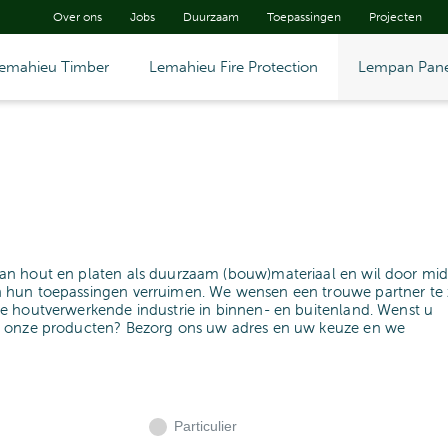
Over ons
Jobs
Duurzaam
Toepassingen
Projecten
emahieu Timber
Lemahieu Fire Protection
Lempan Pane
an hout en platen als duurzaam (bouw)materiaal en wil door mid
 hun toepassingen verruimen. We wensen een trouwe partner te z
e houtverwerkende industrie in binnen- en buitenland. Wenst u
n onze producten? Bezorg ons uw adres en uw keuze en we
Particulier