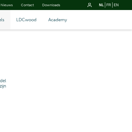
Nieuws
Contact
Downloads
NL
FR
EN
ls
LDCwood
Academy
del
ijn