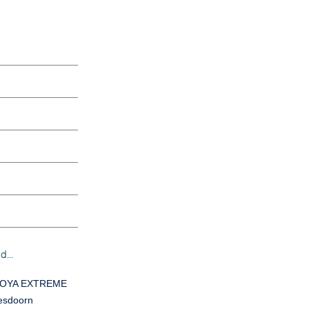
...
COYA EXTREME
 esdoorn