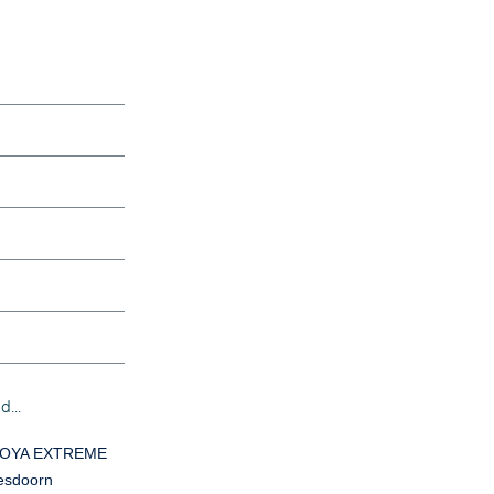
...
COYA EXTREME
 esdoorn