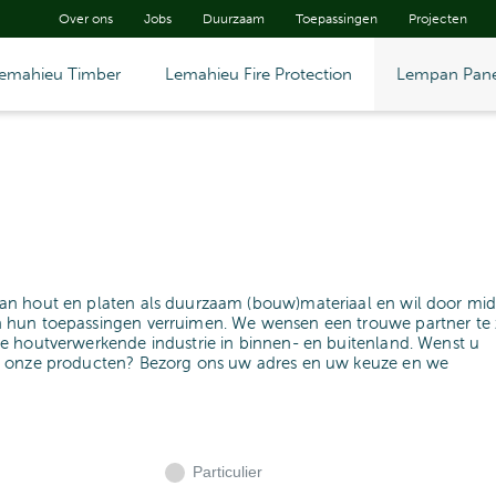
Over ons
Jobs
Duurzaam
Toepassingen
Projecten
emahieu Timber
Lemahieu Fire Protection
Lempan Pane
an hout en platen als duurzaam (bouw)materiaal en wil door mid
 hun toepassingen verruimen. We wensen een trouwe partner te z
e houtverwerkende industrie in binnen- en buitenland. Wenst u
n onze producten? Bezorg ons uw adres en uw keuze en we
Particulier