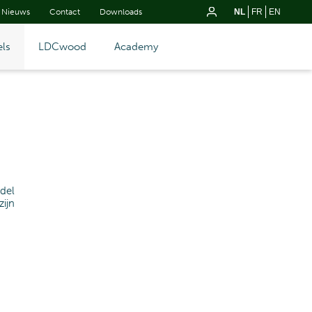
Nieuws
Contact
Downloads
NL
FR
EN
ls
LDCwood
Academy
del
ijn