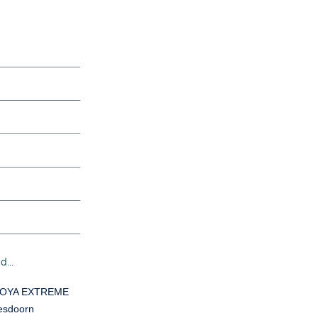
...
COYA EXTREME
 esdoorn