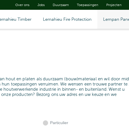
Over ons
Jobs
Duurzaam
Toepassingen
Projecten
emahieu Timber
Lemahieu Fire Protection
Lempan Pane
an hout en platen als duurzaam (bouw)materiaal en wil door mid
 hun toepassingen verruimen. We wensen een trouwe partner te z
e houtverwerkende industrie in binnen- en buitenland. Wenst u
n onze producten? Bezorg ons uw adres en uw keuze en we
Particulier