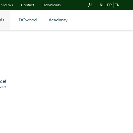
Nieuws
Contact
Downloads
NL
FR
EN
ls
LDCwood
Academy
del
ijn