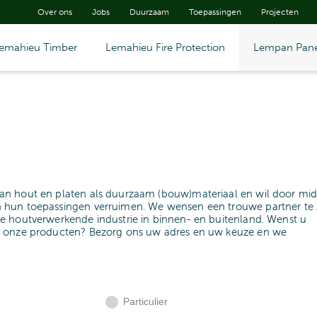
Over ons
Jobs
Duurzaam
Toepassingen
Projecten
emahieu Timber
Lemahieu Fire Protection
Lempan Pane
an hout en platen als duurzaam (bouw)materiaal en wil door mid
 hun toepassingen verruimen. We wensen een trouwe partner te z
e houtverwerkende industrie in binnen- en buitenland. Wenst u
n onze producten? Bezorg ons uw adres en uw keuze en we
Particulier