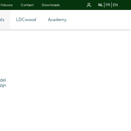
Nieuws
Contact
Downloads
NL
FR
EN
ls
LDCwood
Academy
del
ijn