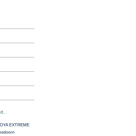
...
COYA EXTREME
 esdoorn