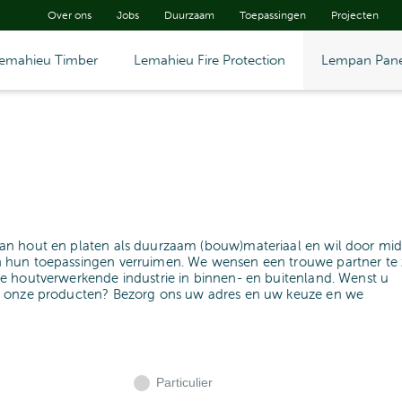
Over ons
Jobs
Duurzaam
Toepassingen
Projecten
emahieu Timber
Lemahieu Fire Protection
Lempan Pane
an hout en platen als duurzaam (bouw)materiaal en wil door mid
 hun toepassingen verruimen. We wensen een trouwe partner te z
e houtverwerkende industrie in binnen- en buitenland. Wenst u
n onze producten? Bezorg ons uw adres en uw keuze en we
Particulier