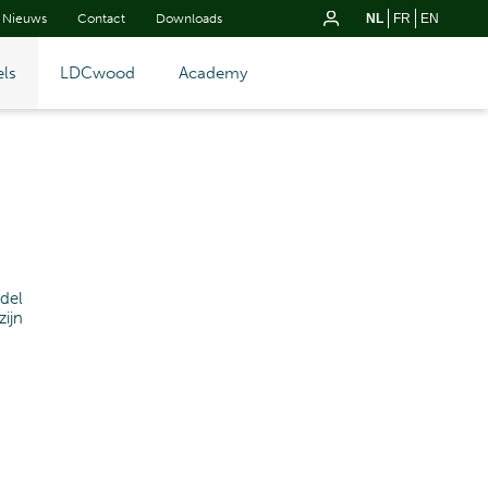
Nieuws
Contact
Downloads
NL
FR
EN
ls
LDCwood
Academy
del
ijn