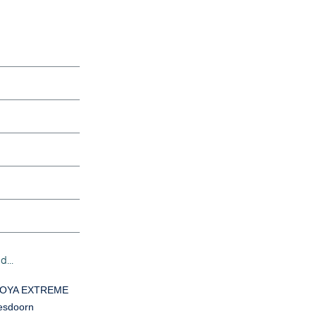
...
COYA EXTREME
 esdoorn