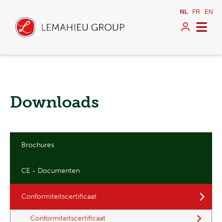
NL
FR
EN
Downloads
Brochures
CE - Documenten
Conformiteitscertificaat
Conformiteitscertificaat