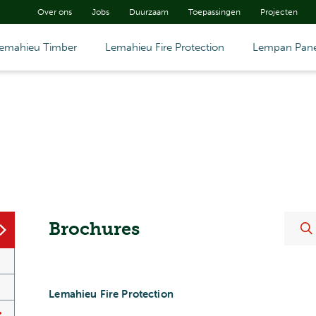
Over ons
Jobs
Duurzaam
Toepassingen
Projecten
emahieu Timber
Lemahieu Fire Protection
Lempan Pane
Brochures
Lemahieu Fire Protection