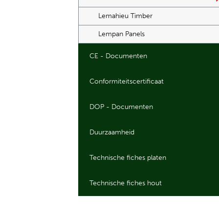
Lemahieu Timber
Lempan Panels
CE - Documenten
Conformiteitscertificaat
DOP - Documenten
Duurzaamheid
Technische fiches platen
Technische fiches hout