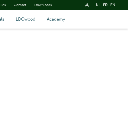
lles
Contact
Downloads
NL
FR
EN
ls
LDCwood
Academy