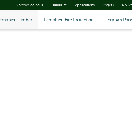
À propos de nous
Durabilité
Applications
Projets
Nouve
emahieu Timber
Lemahieu Fire Protection
Lempan Pane