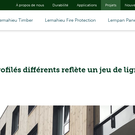
À propos de nous
Durabilité
Applications
Projets
Nouve
emahieu Timber
Lemahieu Fire Protection
Lempan Pane
filés différents reflète un jeu de li