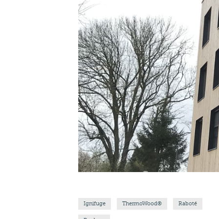
Ignifuge
ThermoWood®
Raboté