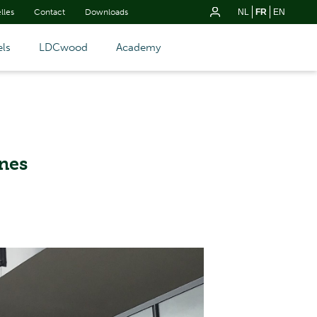
lles
Contact
Downloads
NL
FR
EN
ls
LDCwood
Academy
gnes