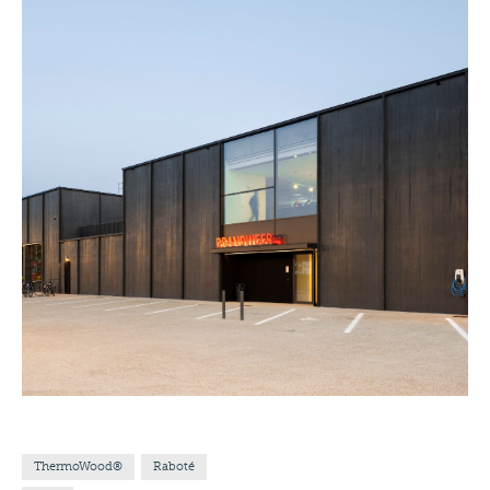
ThermoWood®
Raboté