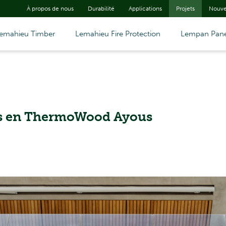
À propos de nous
Durabilité
Applications
Projets
Nouve
emahieu Timber
Lemahieu Fire Protection
Lempan Pane
s en ThermoWood Ayous