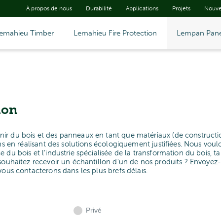
À propos de nous
Durabilité
Applications
Projets
Nouve
emahieu Timber
Lemahieu Fire Protection
Lempan Pane
lon
ir du bois et des panneaux en tant que matériaux (de constructi
ons en réalisant des solutions écologiquement justifiées. Nous voul
du bois et l’industrie spécialisée de la transformation du bois, ta
 souhaitez recevoir un échantillon d'un de nos produits ? Envoyez-
vous contacterons dans les plus brefs délais.
Privé