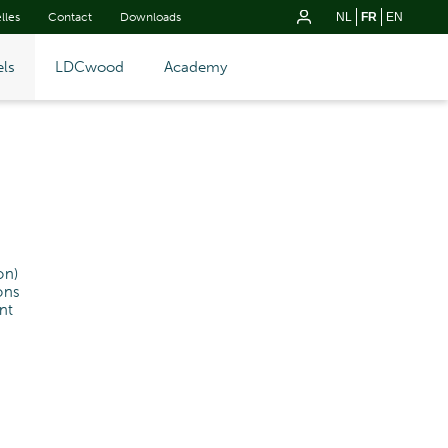
lles
Contact
Downloads
NL
FR
EN
ls
LDCwood
Academy
on)
ons
nt