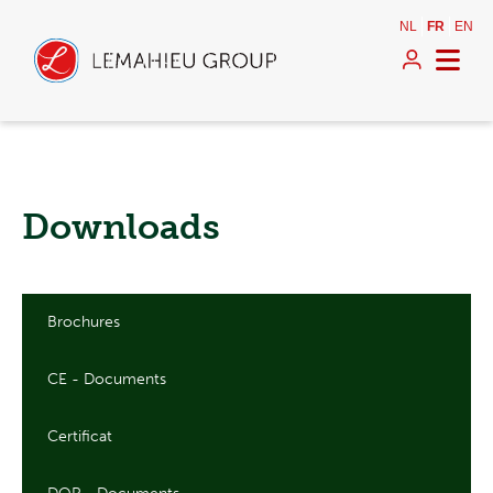
NL
FR
EN
Downloads
Brochures
CE - Documents
Certificat