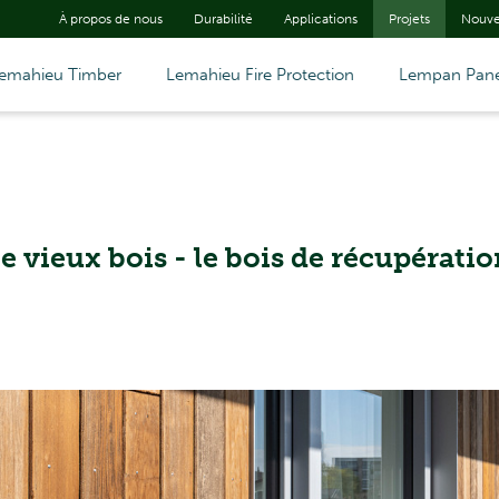
À propos de nous
Durabilité
Applications
Projets
Nouve
emahieu Timber
Lemahieu Fire Protection
Lempan Pane
e vieux bois - le bois de récupératio