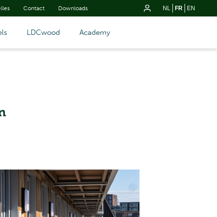
lles
Contact
Downloads
NL
FR
EN
ls
LDCwood
Academy
n